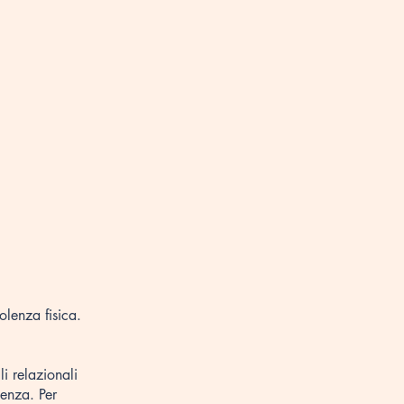
More
lenza fisica.
i relazionali
lenza. Per