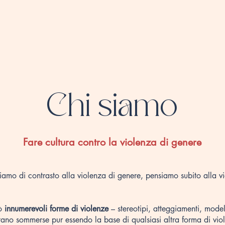
me
Chi siamo
News
Attività
Media
Unisciti a PARI.
Chi siamo
Fare cultura contro la violenza di genere
mo di contrasto alla violenza di genere, pensiamo subito alla vio
rò
innumerevoli forme di violenze
– stereotipi, atteggiamenti, modell
tano sommerse pur essendo la base di qualsiasi altra forma di vio