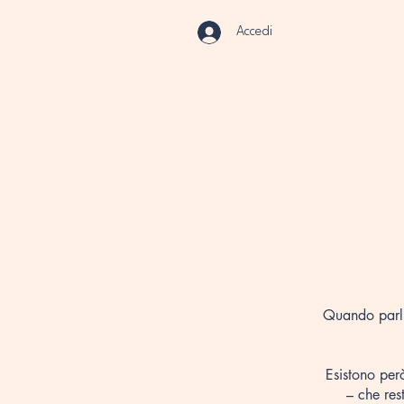
Accedi
Ho
Quando parlia
Esistono pe
– che res