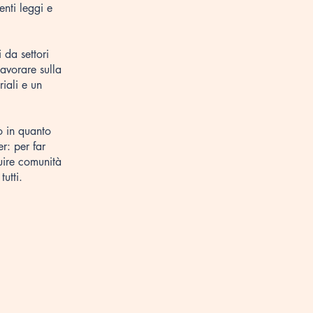
enti leggi e
 da settori
lavorare sulla
riali e un
o in quanto
er: per far
uire comunità
utti.
​