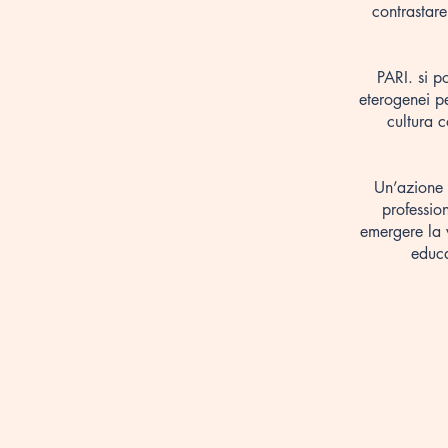
contrastare
PARI. si p
eterogenei pe
cultura c
Un’azione
profession
emergere la 
educa